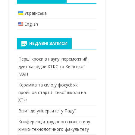
КАНАЛ В TELEGRAM
МАГІСТРИ
БАКАЛАВРИ
Українська
ПРИЙМАЛЬНА КОМІСІЯ
ДОКТОР ФІЛОСОФІЇ (PHD)
МАГІСТРИ
English
 ТА
ОСВІТНІ КОМПОНЕНТИ
ЕЛЕКТРОННИЙ КАМПУС
ІЙ
ПЕРЕДДИПЛОМНА ПРАКТИКА
НЕДАВНІ ЗАПИСИ
БІБЛІОТЕКА КПІ
ВИКОНАННЯ МАГІСТЕРСЬКОЇ
Перші кроки в науку: переможний
ВІДПОЧИНОК
ДИСЕРТАЦІЇ
дует кафедри ХТКС та Київської
СТУДЕНТСЬКА ПРОФСПІЛКА
МАН
МАТЕРІАЛЬНО-ТЕХНІЧНЕ
ЗАБЕЗПЕЧЕННЯ
Кераміка та скло у фокусі: як
пройшов старт Літньої школи на
МІЖНАРОДНА МОБІЛЬНІСТЬ
ХТФ
ВИПУСКНИКИ
Візит до університету Падуї
Конференція трудового колективу
хіміко-технологічного факультету