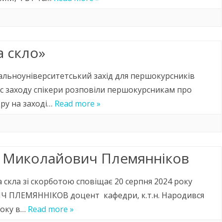
а скло»
агальноуніверситетський захід для першокурсників
 час заходу спікери розповіли першокурсникам про
дру на заході…
Read more »
а Миколайович Племянніков
а скла зі скорботою сповіщає 20 серпня 2024 року
 ПЛЕМЯННІКОВ доцент кафедри, к.т.н. Народився
року в…
Read more »