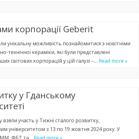
ами корпорації Geberit
али унікальну можливість познайомитися з новітніми
но-технічної кераміки, які були представлені
ших світових корпорацій у цій галузі –…
Read more »
итку у Гданському
ситеті
 взяли участь у Тижні сталого розвитку,
м університетом з 13 по 19 жовтня 2024 року. У
ФММ, ФБТ та…
Read more »