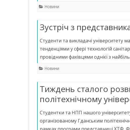
Новини
Зустріч з представник
Студенти та викладачі університету м
тенденціями у сфері технологій санітар
провідними фахівцями однієї з найбіль
Новини
Тиждень сталого розв
політехнічному універ
Студентки та НПП нашого університету
організованому Гданським політехнічни
рамках програми представниці ХТФ, 