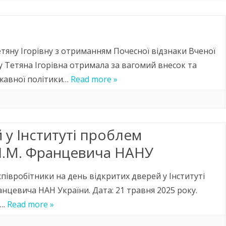
PHD
АСПІРАНТУРА
НАУКОВО-МЕТОДИЧНА
ТЕМИ ТА АНОТАЦІЇ
РОЗКЛАД
ЛІТЕРАТУРА
РОЗКЛАД ЗАНЯТЬ
ДИПЛОМНИХ РОБІТ
ОФІЦІЙНІ ДОКУМЕНТИ
тяну Ігорівну з отриманням Почесної відзнаки Вченої
ОСВІТНІ ПРОГРАМИ
ПУБЛІКАЦІЇ ВИКЛАДАЧІВ
РОЗКЛАД СЕСІЇ
МАГІСТРАТУРА
ТИТУЛЬНІ СТОРІНКИ
КОНТАКТИ ВІДБІРКОВОЇ
КАФЕДРИ
ШАБЛОНИ
у Тетяна Ігорівна отримала за вагомий внесок та
КОМІСІЇ
СИЛАБУСИ
РОЗКЛАД КОНСУЛЬТАЦ
ржавної політики…
Read more »
НАУКОВІ СЕМІНАРИ ОНЛАЙН
ДНІ ВІДКРИТИХ ДВЕРЕЙ
КАТАЛОГ ВИБІРКОВИХ
РОЗКЛАД ВИКЛАДАЧІВ
ДИСЦИПЛІН
КОНФЕРЕНЦІЇ
ДЕ ПРАЦЮЮТЬ НАШІ
ВИПУСКНИКИ
ОСВІТА ОНЛАЙН
 у Інституті проблем
СТУДЕНТИ КАФЕДРИ ПРО
КУРАТОРИ ТА СТАРОСТИ
 І.М. Францевича НАНУ
ВИБІР ПРОФЕСІЇ
НАВЧАЛЬНИХ ГРУП
півробітники на день відкритих дверей у Інституті
ШЛЯХ ДО УСПІХУ
ПРАКТИКА
анцевича НАН України. Дата: 21 травня 2025 року.
ЦІКАВЕ ПРО КЕРАМІКУ ТА
ПРАЦЕВЛАШТУВАННЯ
….
Read more »
СКЛО
НАВЧАННЯ ЗА КОРДОНОМ