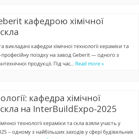
СТУДЕНТСЬКЕ ЖИТТЯ
eberit кафедрою хімічної
НАВЧАЛЬНІ МАТЕРІАЛИ
 скла
УНІВЕРСИТЕТУ
та викладачі кафедри хімічної технології кераміки та
професійну поїздку на завод Geberit — одного з
технічної продукції. Під час…
Read more »
ології: кафедра хімічної
 скла на InterBuildExpo-2025
мічної технології кераміки та скла взяли участь у
025 – одному з найбільших заходів у сфері будівельних