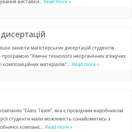
відування виставки…
Read more »
 дисертацій
пішні захисти магістерських дисертацій студентів
ю програмою “Хімічні технології неорганічних в’яжучих
 і композиційних матеріалів”….
Read more »
 компанію “Glass Team”, яка є провідним виробником
скурсії студенти мали можливість ознайомитись з
обничої компанії,…
Read more »