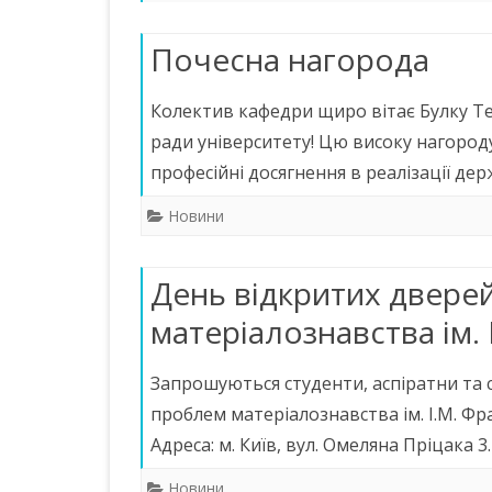
КАФЕДРИ
Почесна нагорода
НАВЧАЛЬНИЙ ПРОЦЕС
Колектив кафедри щиро вітає Булку Те
НАУКОВО-ПЕДАГОГІЧНИЙ
СКЛАД
ради університету! Цю високу нагород
професійні досягнення в реалізації де
МАТЕРІАЛЬНО-ТЕХНІЧНА
БАЗА
Новини
ПОЛОЖЕННЯ ПРО КАФЕДРУ
День відкритих дверей
НАШІ ПАРТНЕРИ
матеріалознавства ім.
КОНТАКТИ
Запрошуються студенти, аспіратни та с
ГРОМАДСЬКІ ОБГОВОРЕННЯ
проблем матеріалознавства ім. І.М. Фр
Адреса: м. Київ, вул. Омеляна Пріцака 3
Новини