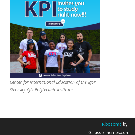
Center for International Education of the Igor
Sikorsky Kyiv Polytechnic Institute
Ribosome
by
GalussoThemes.com