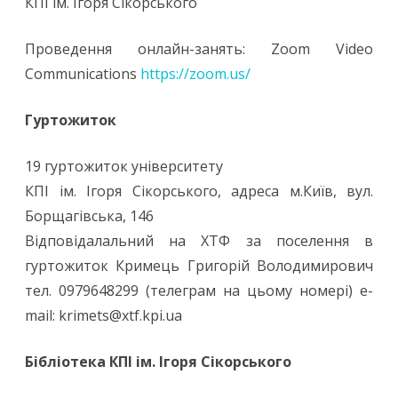
КПІ ім. Ігоря Сікорського
Проведення онлайн-занять: Zoom Video
Communications
https://zoom.us/
Гуртожиток
19 гуртожиток університету
КПІ ім. Ігоря Сікорського, адреса м.Київ, вул.
Борщагівська, 146
Відповідалальний на ХТФ за поселення в
гуртожиток Кримець Григорій Володимирович
тел. 0979648299 (телеграм на цьому номері) e-
mail: krimets@xtf.kpi.ua
Бібліотека КПІ ім. Ігоря Сікорського