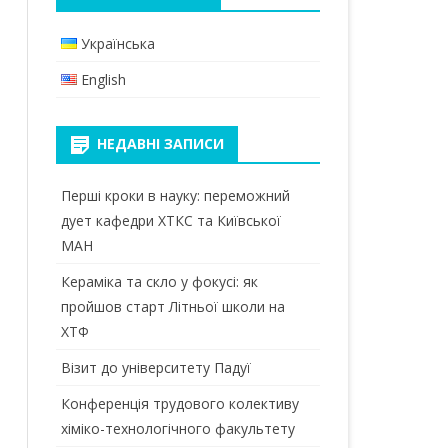
КАНАЛ В TELEGRAM
МАГІСТРИ
БАКАЛАВРИ
Українська
ПРИЙМАЛЬНА КОМІСІЯ
ДОКТОР ФІЛОСОФІЇ (PHD)
МАГІСТРИ
English
 ТА
ОСВІТНІ КОМПОНЕНТИ
ЕЛЕКТРОННИЙ КАМПУС
ІЙ
ПЕРЕДДИПЛОМНА ПРАКТИКА
НЕДАВНІ ЗАПИСИ
БІБЛІОТЕКА КПІ
ВИКОНАННЯ МАГІСТЕРСЬКОЇ
Перші кроки в науку: переможний
ВІДПОЧИНОК
ДИСЕРТАЦІЇ
дует кафедри ХТКС та Київської
СТУДЕНТСЬКА ПРОФСПІЛКА
МАН
МАТЕРІАЛЬНО-ТЕХНІЧНЕ
ЗАБЕЗПЕЧЕННЯ
Кераміка та скло у фокусі: як
пройшов старт Літньої школи на
МІЖНАРОДНА МОБІЛЬНІСТЬ
ХТФ
ВИПУСКНИКИ
Візит до університету Падуї
Конференція трудового колективу
хіміко-технологічного факультету