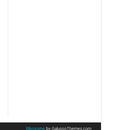
Ribosome
by GalussoThemes.com