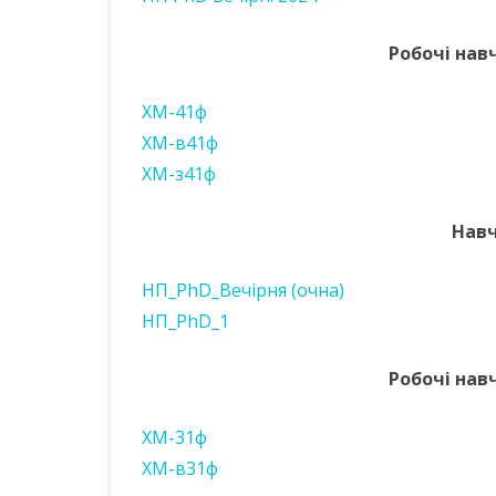
Робочі навч
ХМ-41ф
ХМ-в41ф
ХМ-з41ф
Навч
НП_PhD_Вечірня (очна)
НП_PhD_1
Робочі навч
ХМ-31ф
ХМ-в31ф