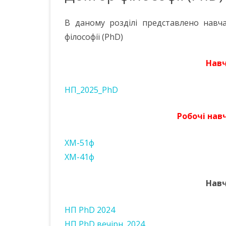
КАФЕДРИ
В даному розділі представлено навча
НАВЧАЛЬНИЙ ПРОЦЕС
філософії (PhD)
НАУКОВО-ПЕДАГОГІЧНИЙ
Навч
СКЛАД
МАТЕРІАЛЬНО-ТЕХНІЧНА
НП_2025_PhD
БАЗА
Робочі навч
ПОЛОЖЕННЯ ПРО КАФЕДРУ
НАШІ ПАРТНЕРИ
ХМ-51ф
ХМ-41ф
КОНТАКТИ
ГРОМАДСЬКІ ОБГОВОРЕННЯ
Навч
НП PhD 2024
НП PhD вечірн. 2024