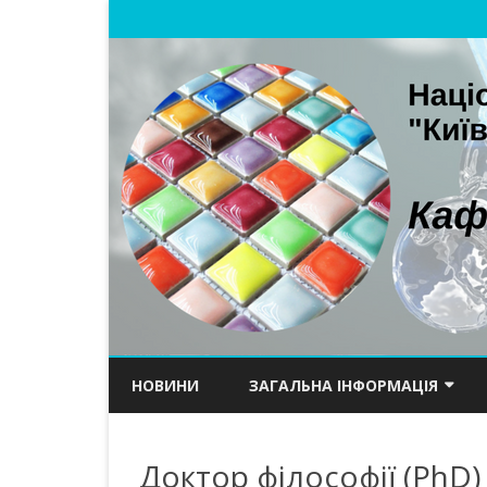
НОВИНИ
ЗАГАЛЬНА ІНФОРМАЦІЯ
ПРО КАФЕДРУ
Доктор філософії (PhD)
НАУКОВА ШКОЛА ТА ІСТОРІЯ