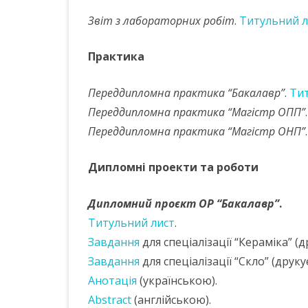
Звіт з лабораторних робіт
.
Титульний л
Практика
Переддипломна практика “Бакалавр”
.
Тит
Переддипломна практика “Магістр ОПП”
Переддипломна практика “Магістр ОНП”
Дипломні проекти та роботи
Дипломний проєкт ОР “Бакалавр”
.
Титульний лист
.
Завдання
для спеціалізації “Кераміка” (
Завдання
для спеціалізації “Скло” (друку
Анотація
(українською).
Abstract
(англійською).