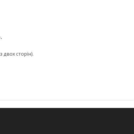
р
.
 двох сторін).