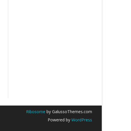
Ribosome
by GalussoThemes.com
Powered by
WordPress