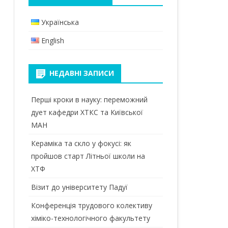
КАНАЛ В TELEGRAM
МАГІСТРИ
БАКАЛАВРИ
Українська
ПРИЙМАЛЬНА КОМІСІЯ
ДОКТОР ФІЛОСОФІЇ (PHD)
МАГІСТРИ
English
 ТА
ОСВІТНІ КОМПОНЕНТИ
ЕЛЕКТРОННИЙ КАМПУС
ІЙ
ПЕРЕДДИПЛОМНА ПРАКТИКА
НЕДАВНІ ЗАПИСИ
БІБЛІОТЕКА КПІ
ВИКОНАННЯ МАГІСТЕРСЬКОЇ
Перші кроки в науку: переможний
ВІДПОЧИНОК
ДИСЕРТАЦІЇ
дует кафедри ХТКС та Київської
СТУДЕНТСЬКА ПРОФСПІЛКА
МАН
МАТЕРІАЛЬНО-ТЕХНІЧНЕ
ЗАБЕЗПЕЧЕННЯ
Кераміка та скло у фокусі: як
пройшов старт Літньої школи на
МІЖНАРОДНА МОБІЛЬНІСТЬ
ХТФ
ВИПУСКНИКИ
Візит до університету Падуї
Конференція трудового колективу
хіміко-технологічного факультету