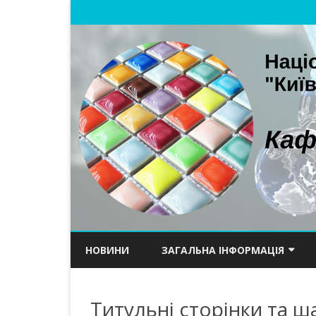
НОВИНИ
ЗАГАЛЬНА ІНФОРМАЦІЯ
ПРО КАФЕДРУ
Титульні сторінки та 
НАУКОВА ШКОЛА ТА ІСТОРІЯ