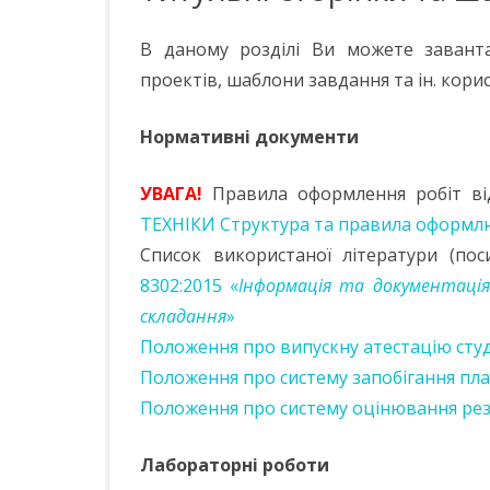
КАФЕДРИ
В даному розділі Ви можете завант
НАВЧАЛЬНИЙ ПРОЦЕС
проектів, шаблони завдання та ін. кори
НАУКОВО-ПЕДАГОГІЧНИЙ
Нормативні документи
СКЛАД
МАТЕРІАЛЬНО-ТЕХНІЧНА
УВАГА!
Правила оформлення робіт в
БАЗА
ТЕХНІКИ Структура та правила оформ
ПОЛОЖЕННЯ ПРО КАФЕДРУ
Список використаної літератури (по
8302:2015 «
Інформація та документація.
НАШІ ПАРТНЕРИ
складання
»
КОНТАКТИ
Положення про випускну атестацію сту
Положення про систему запобігання пла
ГРОМАДСЬКІ ОБГОВОРЕННЯ
Положення про систему оцінювання рез
Лабораторні роботи