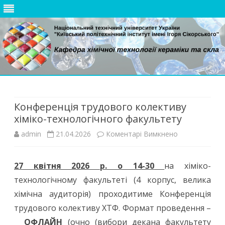
Skip
to
content
Конференція трудового колективу
хіміко-технологічного факультету
до
admin
21.04.2026
Коментарі Вимкнено
Конференція
27 квітня 2026 р. о 14-30
на хіміко-
трудового
технологічному факультеті (4 корпус, велика
колективу
хімічна аудиторія) проходитиме Конференція
хіміко-
трудового колективу ХТФ. Формат проведення –
ОФЛАЙН
(очно (вибори декана факультету
технологічно