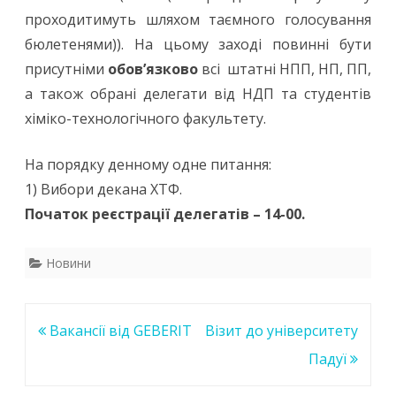
проходитимуть шляхом таємного голосування
факультету
бюлетенями)). На цьому заході повинні бути
присутніми
обов’язково
всі штатні НПП, НП, ПП,
а також обрані делегати від НДП та студентів
хіміко-технологічного факультету.
На порядку денному одне питання:
1) Вибори декана ХТФ.
Початок р
еєстрації делегатів – 14-00.
Новини
Навігація
Вакансії від GEBERIT
Візит до університету
записів
Падуї