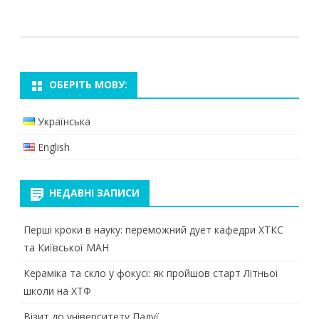
ОБЕРІТЬ МОВУ:
Українська
English
НЕДАВНІ ЗАПИСИ
Перші кроки в науку: переможний дует кафедри ХТКС
та Київської МАН
Кераміка та скло у фокусі: як пройшов старт Літньої
школи на ХТФ
Візит до університету Падуї