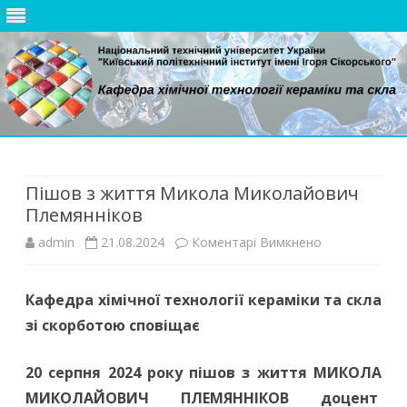
Skip
to
content
Пішов з життя Микола Миколайович
Племянніков
до
admin
21.08.2024
Коментарі Вимкнено
Пішов
Кафедра хімічної технології кераміки та скла
з
зі скорботою сповіщає
життя
Микола
20 серпня 2024 року пішов з життя
МИКОЛА
МИКОЛАЙОВИЧ ПЛЕМЯННІКОВ доцент
Миколайович