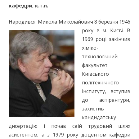
кафедри, к.т.н.
Племянніков
Народився Микола Миколайович 8 березня 1946
року в м. Києві.
В
1969 році закінчив
хіміко-
технологічний
факультет
Київського
політехнічного
інституту, вступив
до аспірантури,
захистив
кандидатську
дисертацію і почав свій трудовий шлях
асистентом, а з 1979 року доцентом кафедри