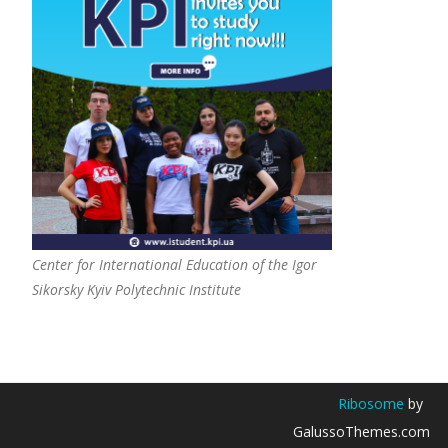
Center for International Education of the Igor
Sikorsky Kyiv Polytechnic Institute
Ribosome
by
GalussoThemes.com