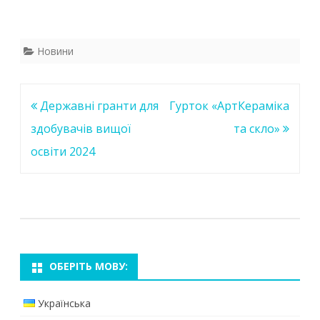
Новини
Навігація
Державні гранти для
Гурток «АртКераміка
записів
здобувачів вищої
та скло»
освіти 2024
ОБЕРІТЬ МОВУ:
Українська