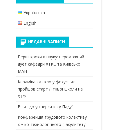
КАНАЛ В TELEGRAM
МАГІСТРИ
БАКАЛАВРИ
Українська
ПРИЙМАЛЬНА КОМІСІЯ
ДОКТОР ФІЛОСОФІЇ (PHD)
МАГІСТРИ
English
 ТА
ОСВІТНІ КОМПОНЕНТИ
ЕЛЕКТРОННИЙ КАМПУС
ІЙ
ПЕРЕДДИПЛОМНА ПРАКТИКА
НЕДАВНІ ЗАПИСИ
БІБЛІОТЕКА КПІ
ВИКОНАННЯ МАГІСТЕРСЬКОЇ
Перші кроки в науку: переможний
ВІДПОЧИНОК
ДИСЕРТАЦІЇ
дует кафедри ХТКС та Київської
СТУДЕНТСЬКА ПРОФСПІЛКА
МАН
МАТЕРІАЛЬНО-ТЕХНІЧНЕ
ЗАБЕЗПЕЧЕННЯ
Кераміка та скло у фокусі: як
пройшов старт Літньої школи на
МІЖНАРОДНА МОБІЛЬНІСТЬ
ХТФ
ВИПУСКНИКИ
Візит до університету Падуї
Конференція трудового колективу
хіміко-технологічного факультету