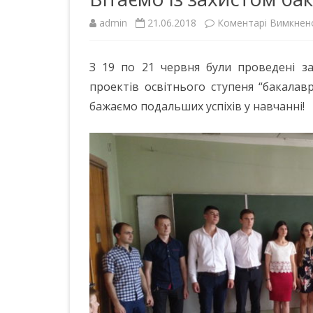
КАФЕДРИ
admin
21.06.2018
Коментарі Вимкнен
НАВЧАЛЬНИЙ ПРОЦЕС
З 19 по 21 червня були проведені за
НАУКОВО-ПЕДАГОГІЧНИЙ
проектів освітнього ступеня “бакалавр
СКЛАД
бажаємо подальших успіхів у навчанні!
МАТЕРІАЛЬНО-ТЕХНІЧНА
БАЗА
ПОЛОЖЕННЯ ПРО КАФЕДРУ
НАШІ ПАРТНЕРИ
КОНТАКТИ
ГРОМАДСЬКІ ОБГОВОРЕННЯ