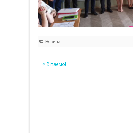
Новини
Навігація
Вітаємо!
записів