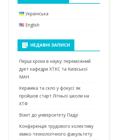
КАНАЛ В TELEGRAM
МАГІСТРИ
БАКАЛАВРИ
Українська
ПРИЙМАЛЬНА КОМІСІЯ
ДОКТОР ФІЛОСОФІЇ (PHD)
МАГІСТРИ
English
 ТА
ОСВІТНІ КОМПОНЕНТИ
ЕЛЕКТРОННИЙ КАМПУС
ІЙ
ПЕРЕДДИПЛОМНА ПРАКТИКА
НЕДАВНІ ЗАПИСИ
БІБЛІОТЕКА КПІ
ВИКОНАННЯ МАГІСТЕРСЬКОЇ
Перші кроки в науку: переможний
ВІДПОЧИНОК
ДИСЕРТАЦІЇ
дует кафедри ХТКС та Київської
СТУДЕНТСЬКА ПРОФСПІЛКА
МАН
МАТЕРІАЛЬНО-ТЕХНІЧНЕ
ЗАБЕЗПЕЧЕННЯ
Кераміка та скло у фокусі: як
пройшов старт Літньої школи на
МІЖНАРОДНА МОБІЛЬНІСТЬ
ХТФ
ВИПУСКНИКИ
Візит до університету Падуї
Конференція трудового колективу
хіміко-технологічного факультету