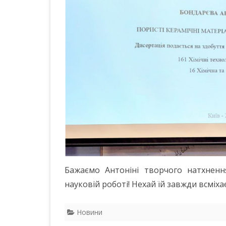
Бажаємо Антоніні творчого натхнення
науковій роботі! Нехай їй завжди всміха
Новини