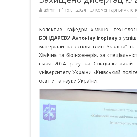
КАФЕДРИ
admin
15.01.2024
Коментарі Вимкнен
НАВЧАЛЬНИЙ ПРОЦЕС
Колектив кафедри хімічної технолог
НАУКОВО-ПЕДАГОГІЧНИЙ
БОНДАР
Є
ВУ Ан
тоніну Ігорівну
з успіш
СКЛАД
матеріали на основі глин України” на 
МАТЕРІАЛЬНО-ТЕХНІЧНА
Хімічна та біоінженерія, за спеціальніс
БАЗА
січня 2024 року на Спеціалізованій 
ПОЛОЖЕННЯ ПРО КАФЕДРУ
університету України «Київський політе
освіти та науки України.
НАШІ ПАРТНЕРИ
КОНТАКТИ
ГРОМАДСЬКІ ОБГОВОРЕННЯ