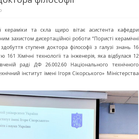
PHD
до
о
АСПІРАНТУРА
НАУКОВО-МЕТОДИЧНА
ТЕМИ ТА АНОТАЦІЇ
РОЗКЛАД
ЛІТЕРАТУРА
РОЗКЛАД ЗАНЯТЬ
ДИПЛОМНИХ РОБІТ
Захищено
ОФІЦІЙНІ ДОКУМЕНТИ
ії кераміки та скла щиро вітає асистента кафедри
ОСВІТНІ ПРОГРАМИ
ПУБЛІКАЦІЇ ВИКЛАДАЧІВ
РОЗКЛАД СЕСІЇ
МАГІСТРАТУРА
ТИТУЛЬНІ СТОРІНКИ
дисертацію
КОНТАКТИ ВІДБІРКОВОЇ
ним захистом дисертаційної роботи “Пористі керамічні
КАФЕДРИ
ШАБЛОНИ
доктора
КОМІСІЇ
СИЛАБУСИ
РОЗКЛАД КОНСУЛЬТАЦ
здобуття ступеня доктора філософії з галузі знань 16
НАУКОВІ СЕМІНАРИ ОНЛАЙН
філософії
тю 161 Хімічні технології та інженерія, яка відбулася 12
ДНІ ВІДКРИТИХ ДВЕРЕЙ
КАТАЛОГ ВИБІРКОВИХ
РОЗКЛАД ВИКЛАДАЧІВ
вченій раді ДФ 26.002.60 Національного технічного
ДИСЦИПЛІН
КОНФЕРЕНЦІЇ
ДЕ ПРАЦЮЮТЬ НАШІ
хнічний інститут імені Ігоря Сікорського» Міністерства
ВИПУСКНИКИ
ОСВІТА ОНЛАЙН
СТУДЕНТИ КАФЕДРИ ПРО
КУРАТОРИ ТА СТАРОСТИ
ВИБІР ПРОФЕСІЇ
НАВЧАЛЬНИХ ГРУП
ШЛЯХ ДО УСПІХУ
ПРАКТИКА
ЦІКАВЕ ПРО КЕРАМІКУ ТА
ПРАЦЕВЛАШТУВАННЯ
СКЛО
НАВЧАННЯ ЗА КОРДОНОМ