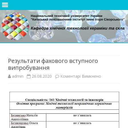
Skip
to
content
Результати фахового вступного
випробування
до
admin
26.08.2020
Коментарі Вимкнено
Результати
фахового
вступного
випробуванн