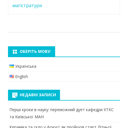
магістратури
ОБЕРІТЬ МОВУ:
Українська
English
НЕДАВНІ ЗАПИСИ
Перші кроки в науку: переможний дует кафедри ХТКС
та Київської МАН
Кераміка та скло у фокусі: як пройшов старт Літньої