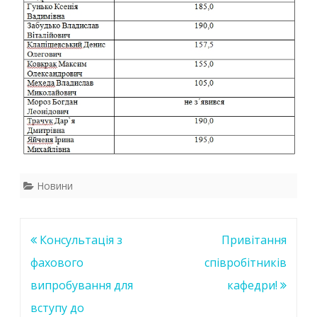
Новини
Навігація
Консультація з
Привітання
записів
фахового
співробітників
випробування для
кафедри!
вступу до