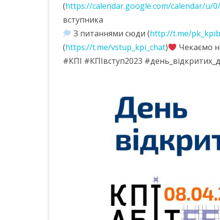
(
https://calendar.google.com/calendar/u/
вступника
З питаннями сюди (
http://t.me/pk_kpi
(
https://t.me/vstup_kpi_chat
)
Чекаємо на
#КПІ #КПІвступ2023 #день_відкритих_