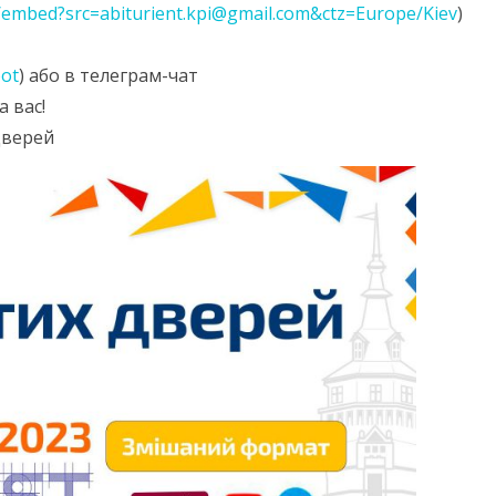
0/embed?src=abiturient.kpi@gmail.com&ctz=Europe/Kiev
)
СТУДЕНТСЬКЕ ЖИТТЯ
bot
) або в телеграм-чат
НАВЧАЛЬНІ МАТЕРІАЛИ
УНІВЕРСИТЕТУ
 вас!
дверей