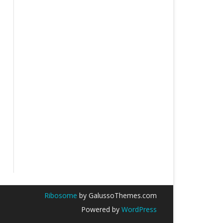
Ribosome
by GalussoThemes.com
Powered by
WordPress