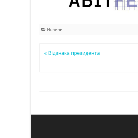
Новини
Навігація
Відзнака президента
записів