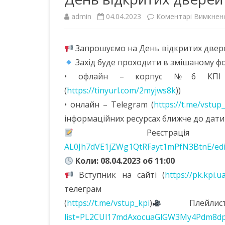
КАФЕДРИ
admin
04.04.2023
Коментарі Вимкнен
НАВЧАЛЬНИЙ ПРОЦЕС
Запрошуємо на День відкритих дверей 
НАУКОВО-ПЕДАГОГІЧНИЙ
Захід буде проходити в змішаному фо
СКЛАД
• офлайн – корпус №6 КПІ ім. 
МАТЕРІАЛЬНО-ТЕХНІЧНА
(
https://tinyurl.com/2myjws8k
))
БАЗА
• онлайн – Telegram (
https://t.me/vstup
ПОЛОЖЕННЯ ПРО КАФЕДРУ
інформаційних ресурсах ближче до дати
Реєстраці
НАШІ ПАРТНЕРИ
AL0Jh7dVE1jZWg1QtRFayt1mPfN3BtnE/edi
КОНТАКТИ
Коли: 08.04.2023 об 11:00
Вступник на сайті (
https://pk.kpi.u
ГРОМАДСЬКІ ОБГОВОРЕННЯ
телеграм
(
https://t.me/vstup_kpi
)
Плейлис
list=PL2CUl17mdAxocuaGlGW3My4Pdm8d