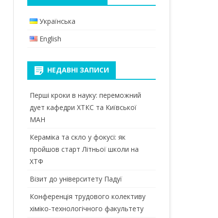
КАНАЛ В TELEGRAM
МАГІСТРИ
БАКАЛАВРИ
Українська
ПРИЙМАЛЬНА КОМІСІЯ
ДОКТОР ФІЛОСОФІЇ (PHD)
МАГІСТРИ
English
 ТА
ОСВІТНІ КОМПОНЕНТИ
ЕЛЕКТРОННИЙ КАМПУС
ІЙ
ПЕРЕДДИПЛОМНА ПРАКТИКА
НЕДАВНІ ЗАПИСИ
БІБЛІОТЕКА КПІ
ВИКОНАННЯ МАГІСТЕРСЬКОЇ
Перші кроки в науку: переможний
ВІДПОЧИНОК
ДИСЕРТАЦІЇ
дует кафедри ХТКС та Київської
СТУДЕНТСЬКА ПРОФСПІЛКА
МАН
МАТЕРІАЛЬНО-ТЕХНІЧНЕ
ЗАБЕЗПЕЧЕННЯ
Кераміка та скло у фокусі: як
пройшов старт Літньої школи на
МІЖНАРОДНА МОБІЛЬНІСТЬ
ХТФ
ВИПУСКНИКИ
Візит до університету Падуї
Конференція трудового колективу
хіміко-технологічного факультету